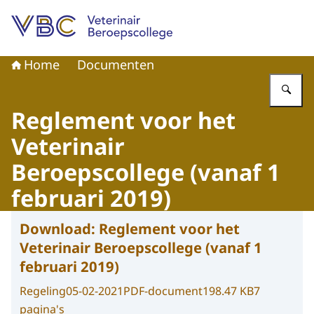
Naar de homepage van Veterinair Beroepscollege
Home
Documenten
Vu
Reglement voor het
Veterinair
Beroepscollege (vanaf 1
februari 2019)
Download:
Reglement voor het
Veterinair Beroepscollege (vanaf 1
februari 2019)
Regeling
05-02-2021
PDF-document
198.47 KB
7
pagina's