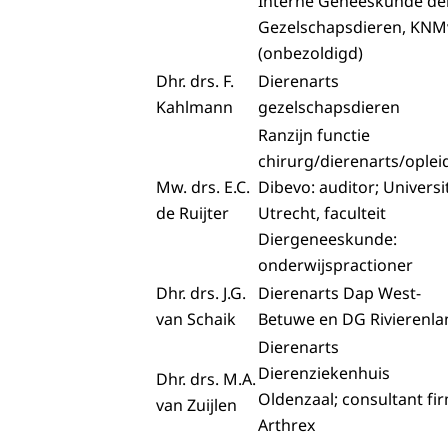
Interne Geneeskunde de
Gezelschapsdieren, KN
(onbezoldigd)
Dhr. drs. F.
Dierenarts
Kahlmann
gezelschapsdieren
Ranzijn functie
chirurg/dierenarts/oplei
Mw. drs. E.C.
Dibevo: auditor; Universi
de Ruijter
Utrecht, faculteit
Diergeneeskunde:
onderwijspractioner
Dhr. drs. J.G.
Dierenarts Dap West-
van Schaik
Betuwe en DG Rivierenl
Dierenarts
Dierenziekenhuis
Dhr. drs. M.A.
Oldenzaal; consultant fi
van Zuijlen
Arthrex