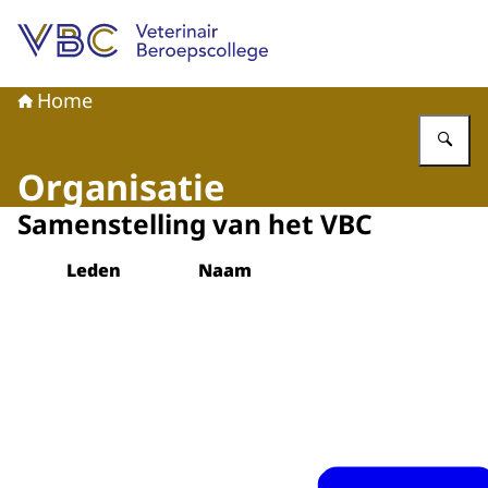
Naar de homepage van Veterinair Beroepscollege
Home
Vu
Organisatie
Samenstelling van het VBC
Leden
Naam